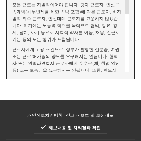
모든 근로는 자발적이어야 합니다. 강제 근로자, 인신구
속계약(채무변제를 위한 속박 포함)에 따른 근로자, 비자
발적 죄수 근로자, 인신매매 근로자를 고용하지 않겠습
니다. 여기에는 노동력 착취를 목적으로 협박, 강요, 강
제, 납치, 사기 등으로 사회적 약자를 이동, 채용, 전근시
키는 등의 모든 행위가 포함됩니다.
근로자에게 고용 조건으로, 정부가 발행한 신분증, 여권
또는 근로 허가증의 양도를 요구해서는 안됩니다. 협력
사 또는 인력파견회사 근로자에게 수수료(예) 취업 알선
등) 또는 보증금을 요구해서는 안됩니다. 또한, 반드시
근로자가 이해할 수 있는 언어로 근로조건을 문서화하고
전달해야 합니다.
제2조 결사의 자유
우리 회사는 현지 국가의 법규에 따라, 근로자가 사원협
의회 또는 노동조합을 조직, 가입하고, 단체협약과 평화
개인정보처리방침
신고자 보호 및 보상제도
적 집회를 위해 다른 근로자가 자유롭게 결사할 권리를
존중해야 하며, 근로자가 이와 같은 활동에 참여하지 않
제보내용 및 처리결과 확인
을 권리도 존중해야 합니다. 또한 근로자 및 근로자 대표